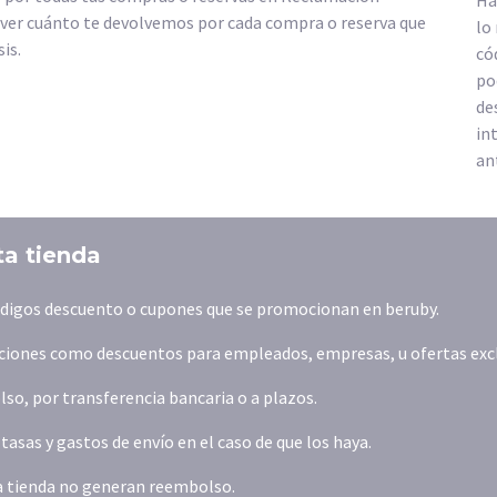
Ha
 ver cuánto te devolvemos por cada compra o reserva que
lo
is.
có
po
de
in
an
ta tienda
códigos descuento o cupones que se promocionan en beruby.
iones como descuentos para empleados, empresas, u ofertas exclus
o, por transferencia bancaria o a plazos.
asas y gastos de envío en el caso de que los haya.
la tienda no generan reembolso.