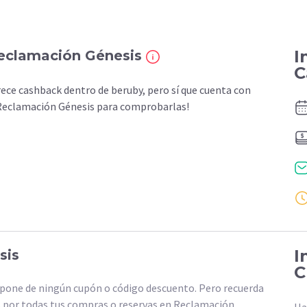
I
Reclamación Génesis
C
e cashback dentro de beruby, pero sí que cuenta con
ta Reclamación Génesis para comprobarlas!
I
sis
C
one de ningún cupón o código descuento. Pero recuerda
 por todas tus compras o reservas en Reclamación