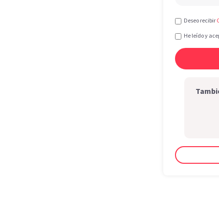
Deseo recibir
He leído y ace
Tambié