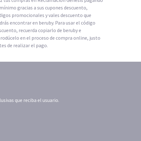
z tus compras en Reclamación Génesis pagando
 mínimo gracias a sus cupones descuento,
digos promocionales y vales descuento que
drás encontrar en beruby. Para usar el código
scuento, recuerda copiarlo de beruby e
trodúcelo en el proceso de compra online, justo
tes de realizar el pago.
ivas que reciba el usuario.