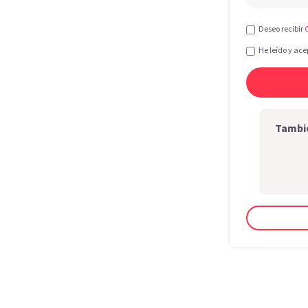
Deseo recibir
He leído y ace
Tambié