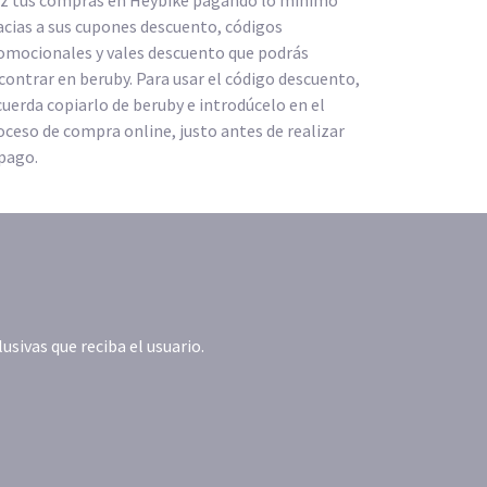
z tus compras en Heybike pagando lo mínimo
acias a sus cupones descuento, códigos
omocionales y vales descuento que podrás
contrar en beruby. Para usar el código descuento,
cuerda copiarlo de beruby e introdúcelo en el
oceso de compra online, justo antes de realizar
 pago.
ivas que reciba el usuario.