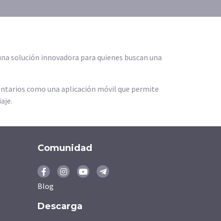
 una solución innovadora para quienes buscan una
entarios como una aplicación móvil que permite
aje.
Comunidad
Blog
Descarga