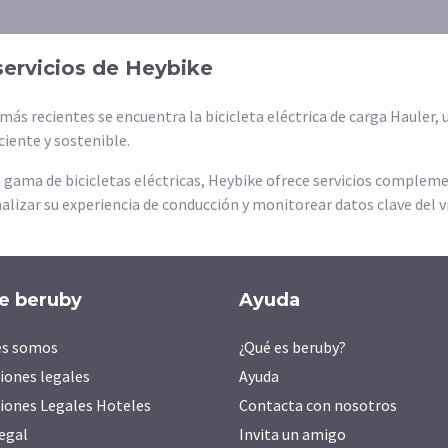
servicios de Heybike
más recientes se encuentra la bicicleta eléctrica de carga Hauler,
ciente y sostenible.
 gama de bicicletas eléctricas, Heybike ofrece servicios complem
alizar su experiencia de conducción y monitorear datos clave del vi
e beruby
Ayuda
es somos
¿Qué es beruby?
iones legales
Ayuda
iones Legales Hoteles
Contacta con nosotros
legal
Invita un amigo