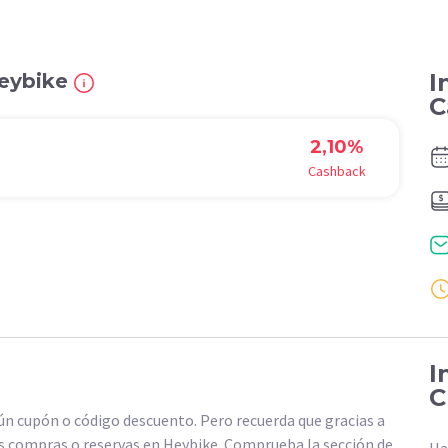
I
Heybike
C
2,10%
Cashback
I
C
 cupón o código descuento. Pero recuerda que gracias a
 compras o reservas en Heybike. Comprueba la sección de