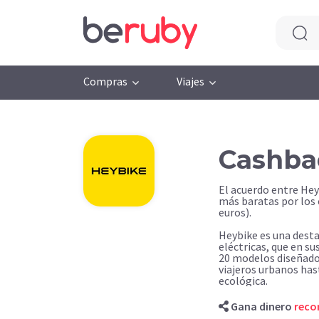
Compras
Viajes
Cashba
El acuerdo entre He
más baratas por los
euros).
Heybike es una desta
eléctricas, que en s
20 modelos diseñados
viajeros urbanos has
ecológica.
Gana dinero
rec