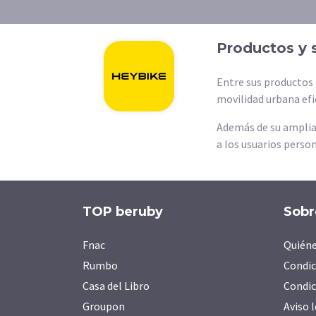
Productos y 
Entre sus productos 
movilidad urbana efi
Además de su amplia
a los usuarios person
TOP beruby
Sobr
Fnac
Quién
Rumbo
Condic
Casa del Libro
Condic
Groupon
Aviso 