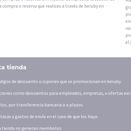
Ha
 compra o reserva que realices a través de beruby en
gr
pr
en
re
pr
el
ta tienda
ódigos de descuento o cupones que se promocionan en beruby.
iones como descuentos para empleados, empresas, u ofertas exclus
o, por transferencia bancaria o a plazos.
asas y gastos de envío en el caso de que los haya.
la tienda no generan reembolso.