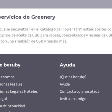
servicios de Greenery
que se encuentran en el catálogo de Flower Farm están: aceites co
tuchos de aceite de CBD para vapear, concentrados y resinas de C
r con una emulsión de CBD y mucho más.
e beruby
Ayuda
es somos
¿Qué es beruby?
iones legales
Ayuda
iones Legales Hoteles
Contacta con nosotros
legal
Invita un amigo
ca de privacidad