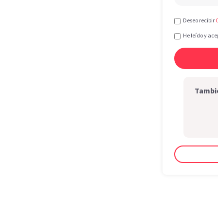
Deseo recibir
He leído y ace
Tambié