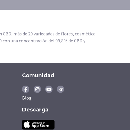
n CBD, más de 20 variedades de flores, cosmética
BD con una concentración del 99,8% de CBD y
Comunidad
Blog
Descarga