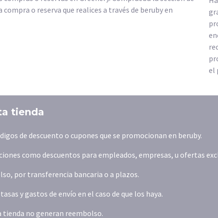
Ha
 compra o reserva que realices a través de beruby en
gr
pr
en
re
pr
el
ta tienda
ódigos de descuento o cupones que se promocionan en beruby.
iones como descuentos para empleados, empresas, u ofertas exclus
o, por transferencia bancaria o a plazos.
asas y gastos de envío en el caso de que los haya.
la tienda no generan reembolso.