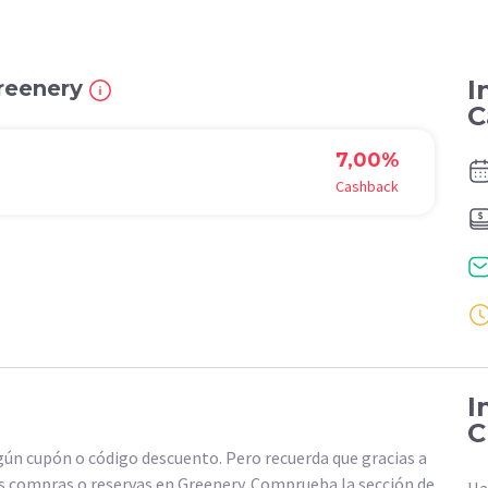
I
Greenery
C
7,00%
Cashback
I
C
n cupón o código descuento. Pero recuerda que gracias a
 compras o reservas en Greenery. Comprueba la sección de