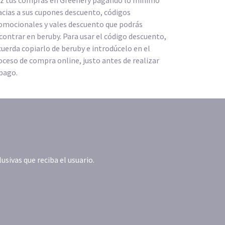
z tus compras en Greenery pagando lo mínimo
acias a sus cupones descuento, códigos
omocionales y vales descuento que podrás
contrar en beruby. Para usar el código descuento,
cuerda copiarlo de beruby e introdúcelo en el
oceso de compra online, justo antes de realizar
 pago.
ivas que reciba el usuario.