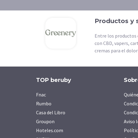
Productos y 
Entre los productos 
con CBD, vapers, car
cremas para el dolo
TOP beruby
Sobr
Fnac
Quién
Rumbo
Condic
Casa del Libro
Condic
Groupon
Aviso 
Hoteles.com
Políti