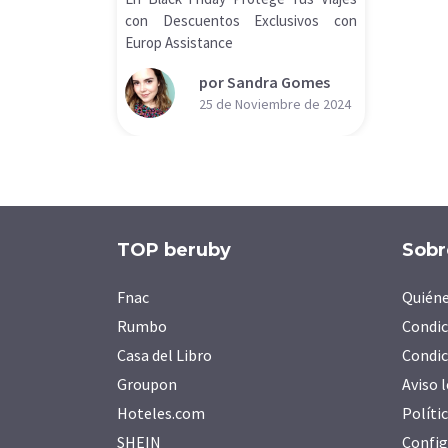
con Descuentos Exclusivos con
Europ Assistance
por Sandra Gomes
25 de Noviembre de 2024
TOP beruby
Sobr
Fnac
Quién
Rumbo
Condic
Casa del Libro
Condic
Groupon
Aviso 
Hoteles.com
Políti
SHEIN
Config