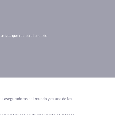
ivas que reciba el usuario.
les aseguradoras del mundo y es una de las
a en cualquier tipo de imprevisto al volante,