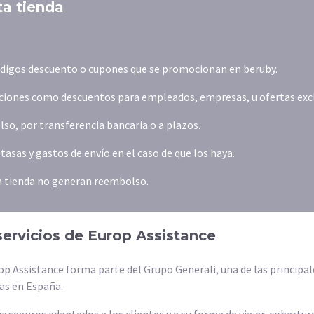
ta tienda
códigos descuento o cupones que se promocionan en beruby.
iones como descuentos para empleados, empresas, u ofertas exclus
o, por transferencia bancaria o a plazos.
asas y gastos de envío en el caso de que los haya.
la tienda no generan reembolso.
servicios de Europ Assistance
rop Assistance forma parte del Grupo Generali, una de las principa
as en España.
: seguros adaptados a los clientes y a su forma de viajar, cobertur