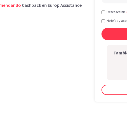
omendando
Cashback en Europ Assistance
.
Deseo recibir
He leído y ace
Tambié