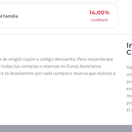
14,00%
l Familia
Cashback
I
C
 de ningún cupón o código descuento. Pero recuerda que
 todas tus compras o reservas en Europ Assistance.
Ha
o te devolvemos por cada compra o reserva que realices a
mí
pr
en
re
pr
el