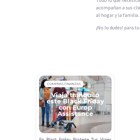
acompañan a sus clie
al hogar y la familia.
¡No lo dudes! para tu
COMPRAS FINANZAS
Viaja tranquilo
este Black Friday
con Europ
Assistance
En Black Friday Protege Tus Viajes