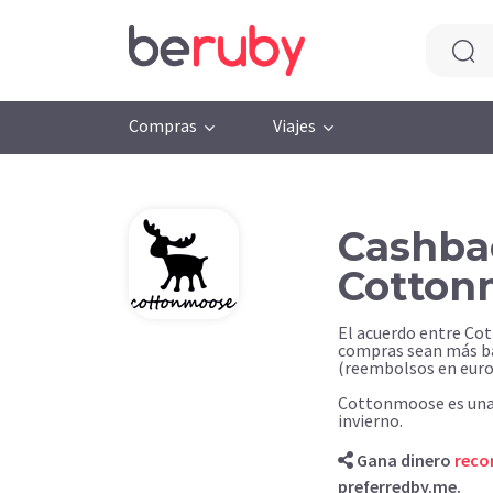
Compras
Viajes
Cashba
Cotton
El acuerdo entre Co
compras sean más ba
(reembolsos en euro
Cottonmoose es una
invierno.
Gana dinero
rec
preferredby.me.