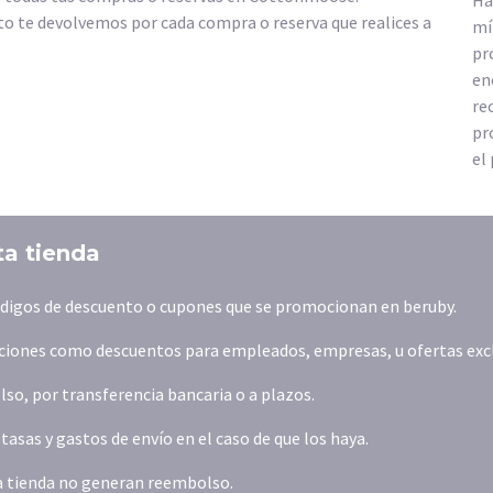
Ha
o te devolvemos por cada compra o reserva que realices a
mí
pr
en
re
pr
el
ta tienda
ódigos de descuento o cupones que se promocionan en beruby.
iones como descuentos para empleados, empresas, u ofertas exclus
o, por transferencia bancaria o a plazos.
asas y gastos de envío en el caso de que los haya.
la tienda no generan reembolso.