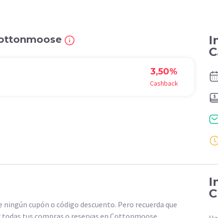
I
 Cottonmoose
C
3,50%
Cashback
I
C
ningún cupón o código descuento. Pero recuerda que
r todas tus compras o reservas en Cottonmoose.