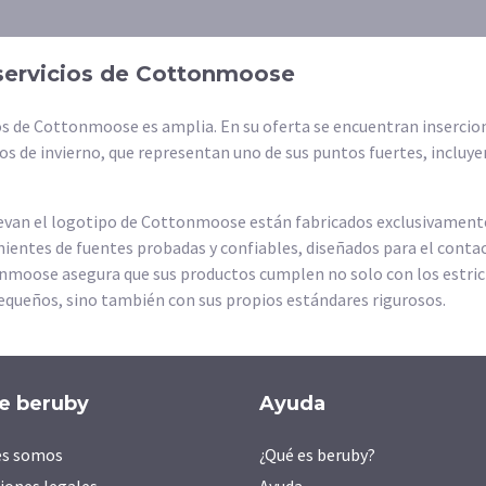
servicios de Cottonmoose
 de Cottonmoose es amplia. En su oferta se encuentran insercione
 de invierno, que representan uno de sus puntos fuertes, incluye
evan el logotipo de Cottonmoose están fabricados exclusivamente c
nientes de fuentes probadas y confiables, diseñados para el contac
onmoose asegura que sus productos cumplen no solo con los estrict
equeños, sino también con sus propios estándares rigurosos.
e beruby
Ayuda
es somos
¿Qué es beruby?