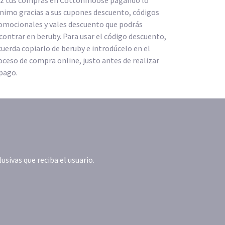
z tus compras en Cottonmoose pagando lo
nimo gracias a sus cupones descuento, códigos
omocionales y vales descuento que podrás
contrar en beruby. Para usar el código descuento,
cuerda copiarlo de beruby e introdúcelo en el
oceso de compra online, justo antes de realizar
 pago.
ivas que reciba el usuario.