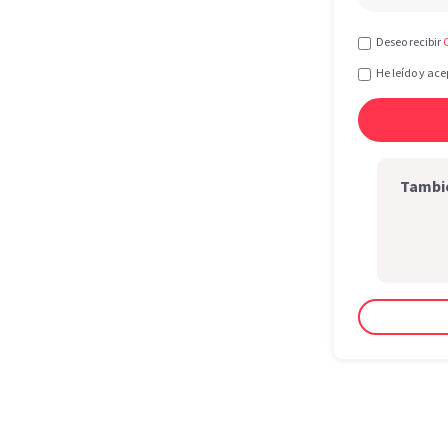
Deseo recibir
He leído y ace
Tambié