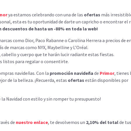
mor
ya estamos celebrando con una de las
ofertas
más irresistibl
rsonal, esta es tu oportunidad de darte un capricho o encontrar el 
 descuentos de hasta un -88% en toda la web!
marcas como Dior, Paco Rabanne o Carolina Herrera a precios de e
más de marcas como NYX, Maybelline y L’Oréal.
 cabello y cuerpo que te harán lucir radiante estas fiestas.
s listos para regalar o consentirte.
ompras navideñas. Con la
promoción navideña
de
Primor
, tienes 
jor de la belleza. ¡Recuerda, estas
ofertas
están disponibles por
e la Navidad con estilo y sin romper tu presupuesto!
ravés de
nuestro enlace
, te devolvemos un
2,10% del total
de tu