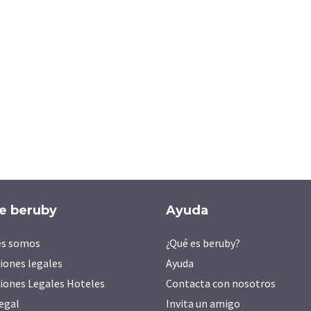
e beruby
Ayuda
es somos
¿Qué es beruby?
iones legales
Ayuda
iones Legales Hoteles
Contacta con nosotros
legal
Invita un amigo