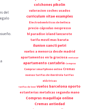
colchones pikolin
valoracion coches usados
es del
curriculum vitae examples
regalo
Electrodomésticos de belleza
precio cápsulas nespresso
nsueño.
hl paradise island lanzarote
tarifa movil mas barata
ilunion sancti petri
vuelos a menorca desde madrid
apartamentos en la graciosa
rentacar
la
apartamento cantabria
Compras
Cremas
Comprar smartphone online
nuevas tarifas de iberdrola tarifas
eléctricas
vuelos barcelona oporto
tarifas de lowi
estanterias metalicas segunda mano
Compras maquillaje online
s
Cremas antiedad