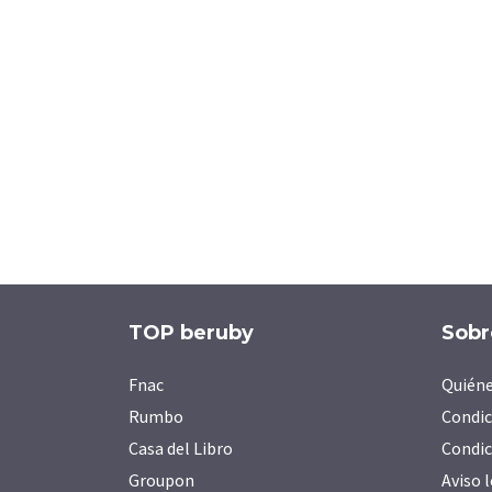
TOP beruby
Sobr
Fnac
Quién
Rumbo
Condic
Casa del Libro
Condic
Groupon
Aviso 