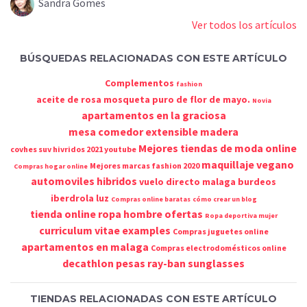
Sandra Gomes
Ver todos los artículos
BÚSQUEDAS RELACIONADAS CON ESTE ARTÍCULO
Complementos
fashion
aceite de rosa mosqueta puro de flor de mayo.
Novia
apartamentos en la graciosa
mesa comedor extensible madera
Mejores tiendas de moda online
covhes suv hivridos 2021 youtube
maquillaje vegano
Mejores marcas fashion 2020
Compras hogar online
automoviles hibridos
vuelo directo malaga burdeos
iberdrola luz
Compras online baratas
cómo crear un blog
tienda online ropa hombre ofertas
Ropa deportiva mujer
curriculum vitae examples
Compras juguetes online
apartamentos en malaga
Compras electrodomésticos online
decathlon pesas
ray-ban sunglasses
TIENDAS RELACIONADAS CON ESTE ARTÍCULO