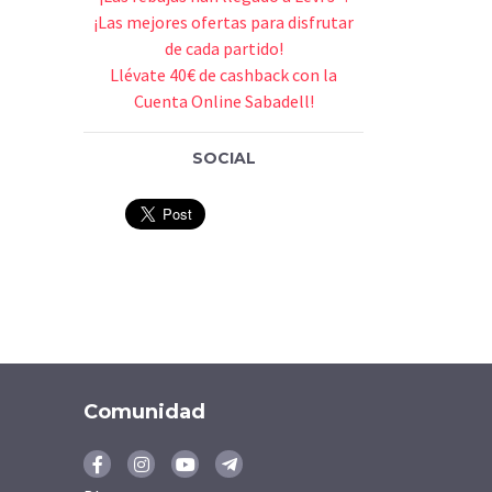
¡Las mejores ofertas para disfrutar
de cada partido!
Llévate 40€ de cashback con la
Cuenta Online Sabadell!
SOCIAL
Comunidad