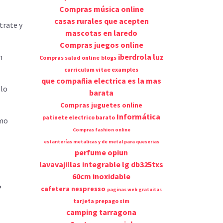
Compras música online
casas rurales que acepten
trate y
mascotas en laredo
Compras juegos online
n
iberdrola luz
Compras salud online
blogs
curriculum vitae examples
que compañia electrica es la mas
olo
barata
Compras juguetes online
Informática
patinete electrico barato
mo
Compras fashion online
estanterías metalicas y de metal para queserias
perfume opiun
lavavajillas integrable lg db325txs
60cm inoxidable
,
cafetera nespresso
paginas web gratuitas
tarjeta prepago sim
camping tarragona