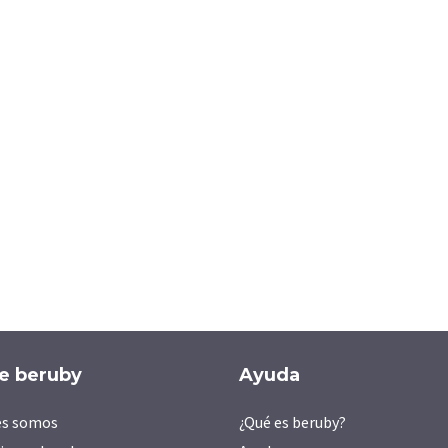
e beruby
Ayuda
es somos
¿Qué es beruby?