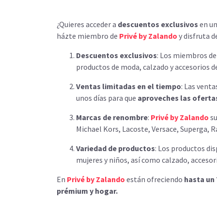
¿Quieres acceder a
descuentos exclusivos
en un
házte miembro de
Privé by Zalando
y disfruta d
Descuentos exclusivos
: Los miembros d
productos de moda, calzado y accesorios d
Ventas limitadas en el tiempo
: Las vent
unos días para que
aproveches las oferta
Marcas de renombre
:
Privé by Zalando
su
Michael Kors, Lacoste, Versace, Superga, 
Variedad de productos
: Los productos di
mujeres y niños, así como calzado, accesor
En
Privé by Zalando
están ofreciendo
hasta un
prémium y hogar.