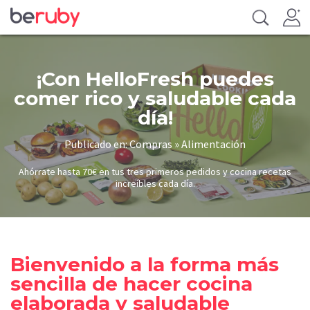
¡Con HelloFresh puedes
comer rico y saludable cada
día!
Publicado en: Compras » Alimentación
Ahórrate hasta 70€ en tus tres primeros pedidos y cocina recetas
increíbles cada día.
Bienvenido a la forma más
sencilla de hacer cocina
elaborada y saludable