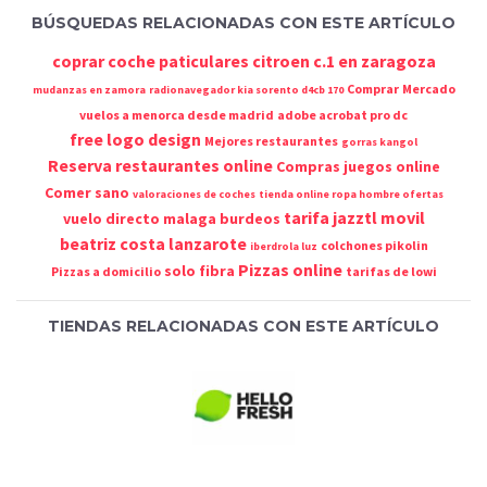
BÚSQUEDAS RELACIONADAS CON ESTE ARTÍCULO
coprar coche paticulares citroen c.1 en zaragoza
Comprar
Mercado
mudanzas en zamora
radionavegador kia sorento d4cb 170
vuelos a menorca desde madrid
adobe acrobat pro dc
free logo design
Mejores restaurantes
gorras kangol
Reserva restaurantes online
Compras juegos online
Comer sano
valoraciones de coches
tienda online ropa hombre ofertas
tarifa jazztl movil
vuelo directo malaga burdeos
beatriz costa lanzarote
colchones pikolin
iberdrola luz
Pizzas online
solo fibra
Pizzas a domicilio
tarifas de lowi
TIENDAS RELACIONADAS CON ESTE ARTÍCULO