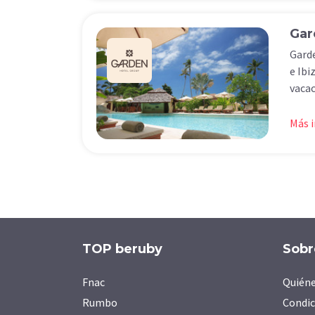
Gar
Garde
e Ibi
vacac
Más 
TOP beruby
Sobr
Fnac
Quién
Rumbo
Condic