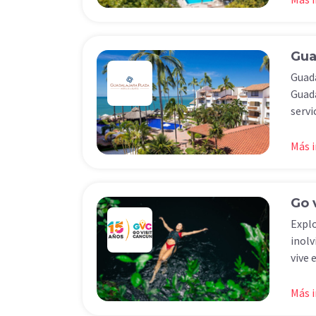
Gua
Guada
Guada
servi
Más 
Go 
Explo
inolv
vive 
Más 