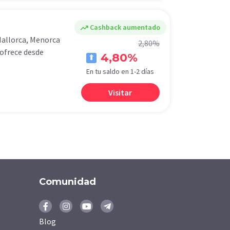
trending_up
Cashback aumentado
Mallorca, Menorca
2,80%
 ofrece desde
4,80%
En tu saldo en 1-2 días
Visitar
Comunidad
Blog