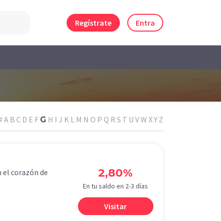
Regístrate
Entra
#
A
B
C
D
E
F
H
I
J
K
L
M
N
O
P
Q
R
S
T
U
V
W
X
Y
Z
G
2,80%
n el corazón de
En tu saldo en 2-3 días
Visitar